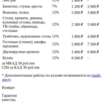
Люстры
12%
-
2 400 ₽
Банкетки, стулья, кресла
7%
1 200 ₽
2 000 ₽
Вешалки, полки
12%
2 000 ₽
3 800 ₽
Столы, кровати, диваны,
кухонные уголки, комоды,
12%
2 300 ₽
5 000 ₽
ТВ-тумбы, обувницы,
стеллажи
Тумбочки, журнальные столы
12%
1 800 ₽
4 000 ₽
Гостиные (стенки), шкафы,
12%
2 800 ₽
7 500 ₽
прихожие
Двухъярусные кровати
12%
3 400 ₽
6 800 ₽
Кухни
12%
-
8 500 ₽
за МКАД
30 руб./км
СПб за КАД
30 руб./км
* Дополнительные работы по кухням оплачиваются по
прайс
листу
.
Возврат
Гарантия
качества