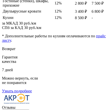
Гостиные (стенки), шкафы,
12%
2 800 ₽
7 500 ₽
прихожие
Двухъярусные кровати
12%
3 400 ₽
6 800 ₽
Кухни
12%
-
8 500 ₽
за МКАД
30 руб./км
СПб за КАД
30 руб./км
* Дополнительные работы по кухням оплачиваются по
прайс
листу
.
Возврат
Гарантия
качества
7 дней
Можно вернуть, если
не понравится
Узнать подробнее
Отзывы