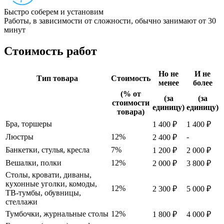
Быстро соберем и установим
Работы, в зависимости от сложности, обычно занимают от 30
минут
Стоимость работ
Но не
И не
Тип товара
Стоимость
менее
более
(% от
(за
(за
стоимости
единицу)
единицу)
товара)
Бра, торшеры
1 400 ₽
1 400 ₽
Люстры
12%
-
2 400 ₽
Банкетки, стулья, кресла
7%
1 200 ₽
2 000 ₽
Вешалки, полки
12%
2 000 ₽
3 800 ₽
Столы, кровати, диваны,
кухонные уголки, комоды,
12%
2 300 ₽
5 000 ₽
ТВ-тумбы, обувницы,
стеллажи
Тумбочки, журнальные столы
12%
1 800 ₽
4 000 ₽