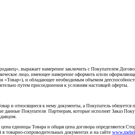
авец», выражает намерение заключить с Покупателем Договор, 
изическое лицо, имеющее намерение оформить и/или оформляющее
ли «Товар»), и обладающее необходимым объемом дееспособности
чительно путем присоединения к условиям настоящей оферты.
 Товар и относящиеся к нему документы, а Покупатель обязуется
тные данные Покупателя Партнерам, которые исполнят Заказ Пок
одавцом.
ь, цена единицы Товара и общая цена договора определяются Ст
 в товарно-сопроводительных документах и на сайте
www.mebeli