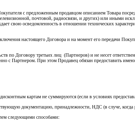
 Покупателя с предложенным продавцом описанием Товара поср
и (телевизионной, почтовой, радиосвязи, и других) или иными 
ждает свою осведомленность в отношении технических характери
аключения настоящего Договора и на момент его передачи Покуп
ств по Договору третьих лиц (Партнеров) и не несет ответствен
енно с Партнером. При этом Продавец обязан предоставить име
 дисконтным картам не суммируются (если в условиях предоставл
тствующую документацию, принадлежности, НДС (в случе, когда 
елем следующими способами: