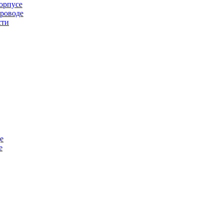
орпусе
проводе
сти
е
е