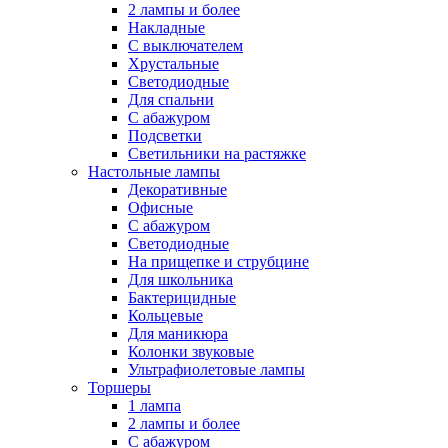
2 лампы и более
Накладные
С выключателем
Хрустальные
Светодиодные
Для спальни
С абажуром
Подсветки
Светильники на растяжке
Настольные лампы
Декоративные
Офисные
С абажуром
Светодиодные
На прищепке и струбцине
Для школьника
Бактерицидные
Кольцевые
Для маникюра
Колонки звуковые
Ультрафиолетовые лампы
Торшеры
1 лампа
2 лампы и более
С абажуром