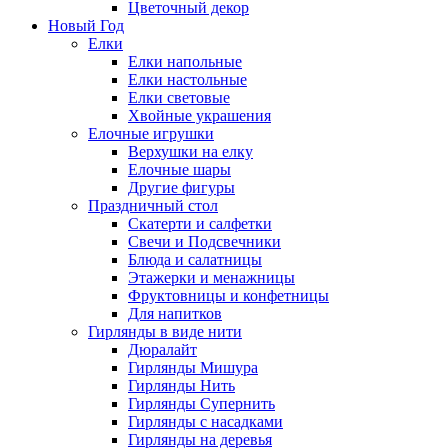
Цветочный декор
Новый Год
Елки
Елки напольные
Елки настольные
Елки световые
Хвойные украшения
Елочные игрушки
Верхушки на елку
Елочные шары
Другие фигуры
Праздничный стол
Скатерти и салфетки
Свечи и Подсвечники
Блюда и салатницы
Этажерки и менажницы
Фруктовницы и конфетницы
Для напитков
Гирлянды в виде нити
Дюралайт
Гирлянды Мишура
Гирлянды Нить
Гирлянды Супернить
Гирлянды с насадками
Гирлянды на деревья