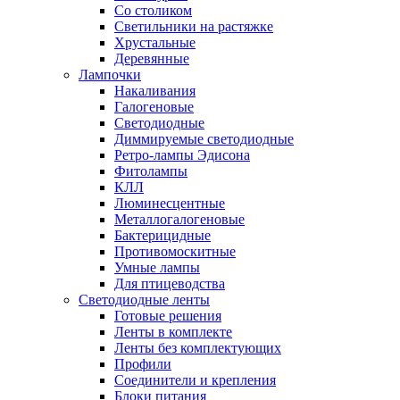
Со столиком
Светильники на растяжке
Хрустальные
Деревянные
Лампочки
Накаливания
Галогеновые
Светодиодные
Диммируемые светодиодные
Ретро-лампы Эдисона
Фитолампы
КЛЛ
Люминесцентные
Металлогалогеновые
Бактерицидные
Противомоскитные
Умные лампы
Для птицеводства
Светодиодные ленты
Готовые решения
Ленты в комплекте
Ленты без комплектующих
Профили
Соединители и крепления
Блоки питания