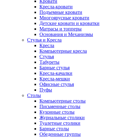
Кровати
Кресла-кровати
Подъемные кровати
Многоярусные кровати
Детские кровати и кроватки
Матрасы и топперы
Основания и Механизмы
Стулья и Кресла
Кресла
Компьютерные кресла
Стулья
Табуреты
Барные стулья
Кресла-качалки
Кресла-мешки
Офисные стулья
Пуфы
Столы
Компьютерные столы
Письменные столы
Кухонные столы
Журнальные столики
Туалетные столики
Барные столы
Обеденные группы