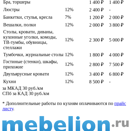
Бра, торшеры
1 400 ₽
1 400 ₽
Люстры
12%
-
2 400 ₽
Банкетки, стулья, кресла
7%
1 200 ₽
2 000 ₽
Вешалки, полки
12%
2 000 ₽
3 800 ₽
Столы, кровати, диваны,
кухонные уголки, комоды,
12%
2 300 ₽
5 000 ₽
ТВ-тумбы, обувницы,
стеллажи
Тумбочки, журнальные столы
12%
1 800 ₽
4 000 ₽
Гостиные (стенки), шкафы,
12%
2 800 ₽
7 500 ₽
прихожие
Двухъярусные кровати
12%
3 400 ₽
6 800 ₽
Кухни
12%
-
8 500 ₽
за МКАД
30 руб./км
СПб за КАД
30 руб./км
* Дополнительные работы по кухням оплачиваются по
прайс
листу
.