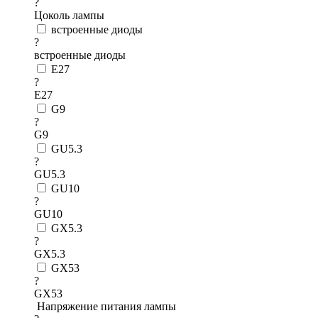
?
Цоколь лампы
встроенные диоды
?
встроенные диоды
E27
?
E27
G9
?
G9
GU5.3
?
GU5.3
GU10
?
GU10
GX5.3
?
GX5.3
GX53
?
GX53
Напряжение питания лампы