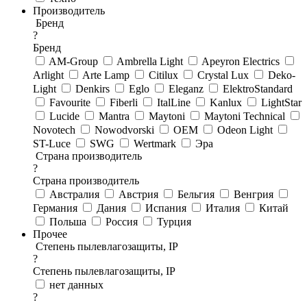
Производитель
Бренд
?
Бренд
AM-Group
Ambrella Light
Apeyron Electrics
Arlight
Arte Lamp
Citilux
Crystal Lux
Deko-
Light
Denkirs
Eglo
Eleganz
ElektroStandard
Favourite
Fiberli
ItalLine
Kanlux
LightStar
Lucide
Mantra
Maytoni
Maytoni Technical
Novotech
Nowodvorski
OEM
Odeon Light
ST-Luce
SWG
Wertmark
Эра
Страна производитель
?
Страна производитель
Австралия
Австрия
Бельгия
Венгрия
Германия
Дания
Испания
Италия
Китай
Польша
Россия
Турция
Прочее
Степень пылевлагозащиты, IP
?
Степень пылевлагозащиты, IP
нет данных
?