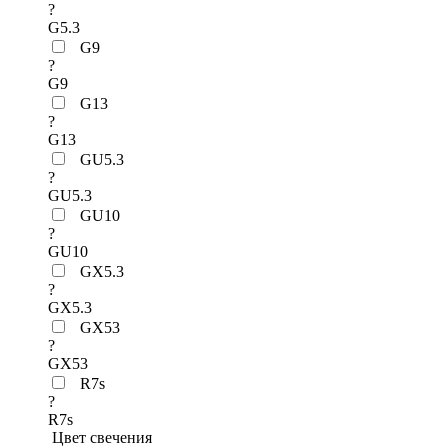
?
G5.3
G9
?
G9
G13
?
G13
GU5.3
?
GU5.3
GU10
?
GU10
GX5.3
?
GX5.3
GX53
?
GX53
R7s
?
R7s
Цвет свечения