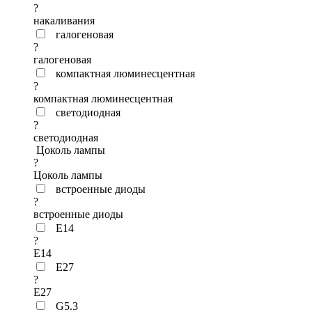
?
накаливания
галогеновая
?
галогеновая
компактная люминесцентная
?
компактная люминесцентная
светодиодная
?
светодиодная
Цоколь лампы
?
Цоколь лампы
встроенные диоды
?
встроенные диоды
E14
?
E14
E27
?
E27
G5.3