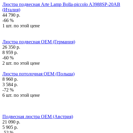
Люстра подвесная Arte Lamp Bolla-piccolo A3988SP-20AB
(Италия)
44 790
р.
-66 %
1 шт. по этой цене
Люстра подвесная OEM (Германия)
26 350
р.
8 959
р.
-60 %
2 шт. по этой цене
Люстра потолочная OEM (Польша)
8 960
р.
3 584
р.
-72 %
6 шт. по этой цене
Подвесная люстра OEM (Австрия)
21 090
р.
5 905
р.
-52 %