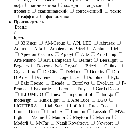
лофт
минимализм
модерн
морской
прованс
скандинавский
современный
техно
тиффани
флористика
Производитель
Бренд
?
Бренд
33 Идеи
AM-Group
APL LED
Abrasax
Adilux
Alfa
Ambiente by Brizzi
Ambrella Light
Apeyron Electrics
Aployt
Arte
Arte Lamp
Arte Milano
Arti Lampadari
Belfast
Blesslight
Bogate's
Bohemia Ivele Crystal
Brizzi
Citilux
Crystal Lux
De City
DeMarkt
Denkirs
Dio
D’Arte
Divinare
Doge Luce
Donolux
Eglo
Eglo Промо
Escada
EuroSvet
EvoLuce
F-
Promo
Favourite
Feron
Freya
Garda Decor
ILLUMICO
Imex
ImperiumLoft
Indigo
Inodesign
Kink Light
L'Arte Luce
LGO
LIGHTERA
LightStar
Loft It
Lucia Tucci
Lumina Deco
Luminex
Lumion
Lussole
MW-
Light
Manne
Mantra
Maytoni
Mizi`en
Moderli
MyFar
Natali Kovaltseva
Newport