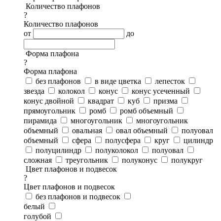
Количество плафонов
?
Количество плафонов
от
до
Форма плафона
?
Форма плафона
без плафонов
в виде цветка
лепесток
звезда
колокол
конус
конус усеченный
конус двойной
квадрат
куб
призма
прямоугольник
ромб
ромб объемный
пирамида
многоугольник
многоугольник
объемный
овальная
овал объемный
полуовал
объемный
сфера
полусфера
круг
цилиндр
полуцилиндр
полуколокол
полуовал
сложная
треугольник
полуконус
полукруг
Цвет плафонов и подвесок
?
Цвет плафонов и подвесок
без плафонов и подвесок
белый
голубой