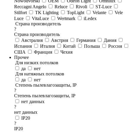
Nowodvorski
OEM
Odeon Light
Omnilux
Reccagni Angelo
Reluce
Rivoli
ST-Luce
Stilfort
TK Lighting
TopLight
Velante
Vele
Luce
VitaLuce
Wertmark
iLedex
Страна производитель
?
Страна производитель
Австралия
Австрия
Германия
Дания
Испания
Италия
Китай
Польша
Россия
США
Франция
Чехия
Прочее
Для низких потолков
да
нет
Для натяжных потолков
да
нет
Степень пылевлагозащиты, IP
?
Степень пылевлагозащиты, IP
нет данных
?
нет данных
IP20
?
IP20