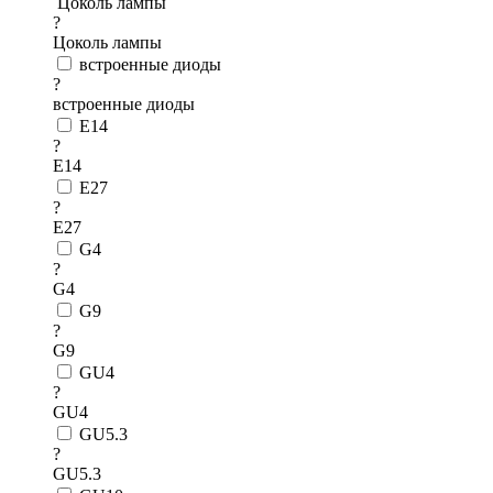
Цоколь лампы
?
Цоколь лампы
встроенные диоды
?
встроенные диоды
E14
?
E14
E27
?
E27
G4
?
G4
G9
?
G9
GU4
?
GU4
GU5.3
?
GU5.3