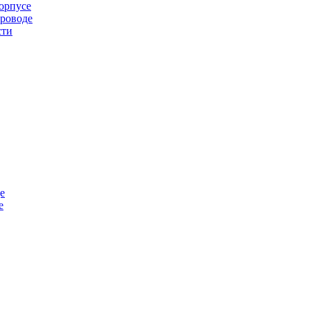
орпусе
проводе
сти
е
е