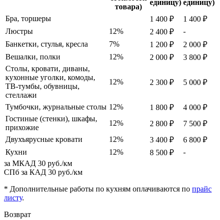
единицу)
единицу)
товара)
Бра, торшеры
1 400 ₽
1 400 ₽
Люстры
12%
-
2 400 ₽
Банкетки, стулья, кресла
7%
1 200 ₽
2 000 ₽
Вешалки, полки
12%
2 000 ₽
3 800 ₽
Столы, кровати, диваны,
кухонные уголки, комоды,
12%
2 300 ₽
5 000 ₽
ТВ-тумбы, обувницы,
стеллажи
Тумбочки, журнальные столы
12%
1 800 ₽
4 000 ₽
Гостиные (стенки), шкафы,
12%
2 800 ₽
7 500 ₽
прихожие
Двухъярусные кровати
12%
3 400 ₽
6 800 ₽
Кухни
12%
-
8 500 ₽
за МКАД
30 руб./км
СПб за КАД
30 руб./км
* Дополнительные работы по кухням оплачиваются по
прайс
листу
.
Возврат